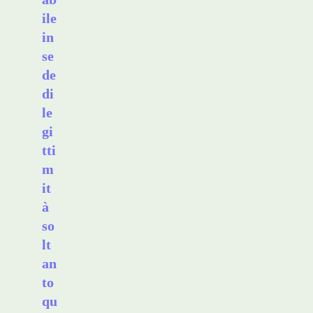
ile
in
se
de
di
le
gi
tti
m
it
à
so
lt
an
to
qu