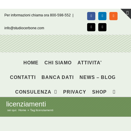
Salta
Per informazioni chiama ora 800-598-552
|
Facebook
LinkedIn
Rss
al
contenuto
info@studiocerbone.com
X
Email
HOME
CHI SIAMO
ATTIVITA’
CONTATTI
BANCA DATI
NEWS – BLOG
CONSULENZA
PRIVACY
SHOP
licenziamenti
sei qui:
Home
Tag:
licenziamenti