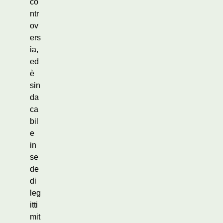
co
ntr
ov
ers
ia,
ed
è
sin
da
ca
bil
e
in
se
de
di
leg
itti
mit