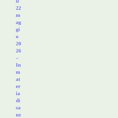
il
22
m
ag
gi
o
20
26
–
In
m
at
er
ia
di
sa
nz