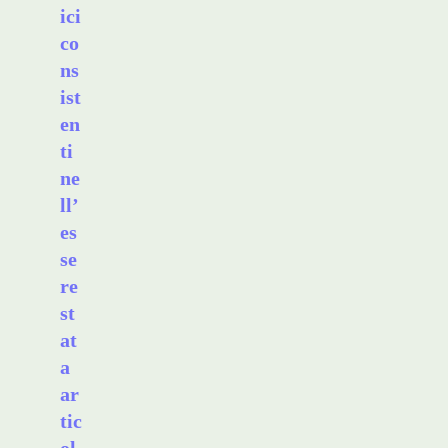
ici
co
ns
ist
en
ti
ne
ll’
es
se
re
st
at
a
ar
tic