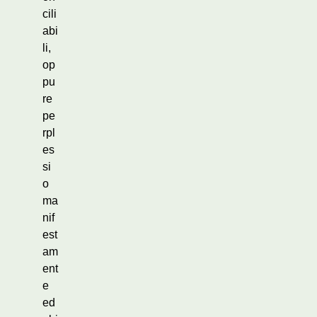
cili
abi
li,
op
pu
re
pe
rpl
es
si
o
ma
nif
est
am
ent
e
ed