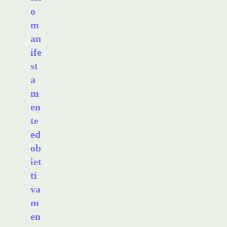
o
m
an
ife
st
a
m
en
te
ed
ob
iet
ti
va
m
en