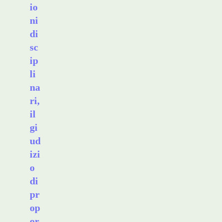
io
ni
di
sc
ip
li
na
ri,
il
gi
ud
izi
o
di
pr
op
or