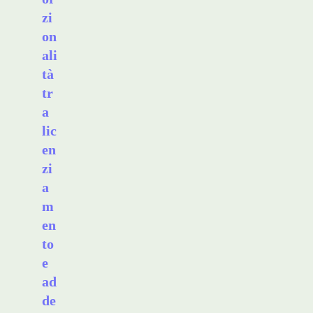
zi
on
ali
tà
tr
a
lic
en
zi
a
m
en
to
e
ad
de