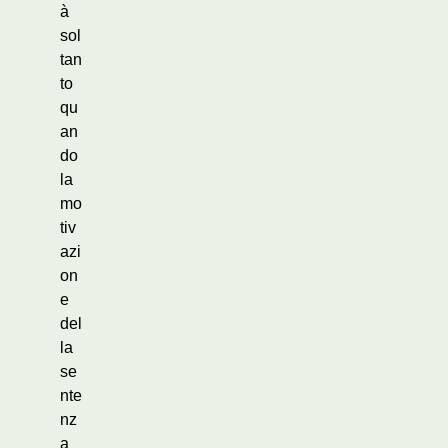
à
sol
tan
to
qu
an
do
la
mo
tiv
azi
on
e
del
la
se
nte
nz
a