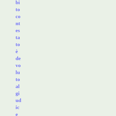
bi
to
co
nt
es
ta
to
è
de
vo
lu
to
al
gi
ud
ic
e