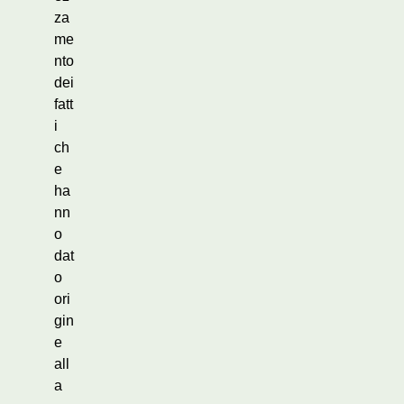
za
me
nto
dei
fatt
i
ch
e
ha
nn
o
dat
o
ori
gin
e
all
a