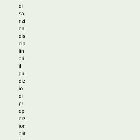
di
sa
nzi
oni
dis
cip
lin
ari,
il
giu
diz
io
di
pr
op
orz
ion
alit