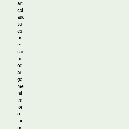
arti
col
ata
su
es
pr
es
sio
ni
od
ar
go
me
nti
tra
lor
o
inc
on