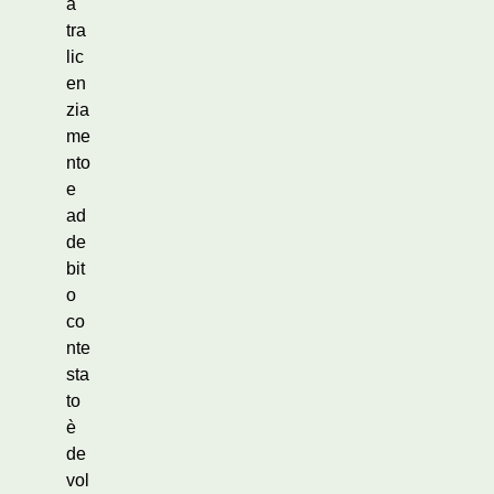
à
tra
lic
en
zia
me
nto
e
ad
de
bit
o
co
nte
sta
to
è
de
vol