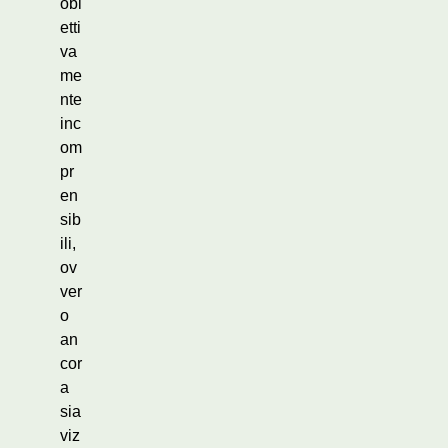
obi
etti
va
me
nte
inc
om
pr
en
sib
ili,
ov
ver
o
an
cor
a
sia
viz