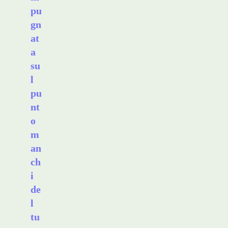
pu
gn
at
a
su
l
pu
nt
o
m
an
ch
i
de
l
tu