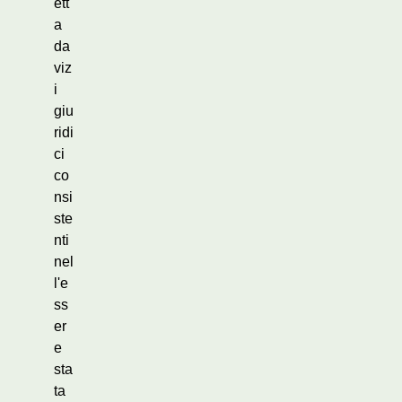
ett
a
da
viz
i
giu
ridi
ci
co
nsi
ste
nti
nel
l'e
ss
er
e
sta
ta