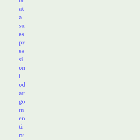
ol
at
a
su
es
pr
es
si
on
i
od
ar
go
m
en
ti
tr