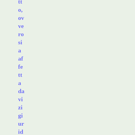
tt
o,
ov
ve
ro
si
a
af
fe
tt
a
da
vi
zi
gi
ur
id