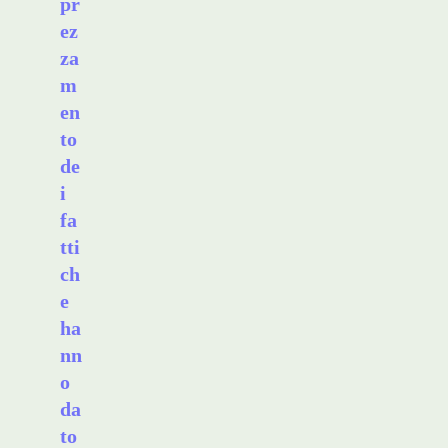
pr
ez
za
m
en
to
de
i
fa
tti
ch
e
ha
nn
o
da
to