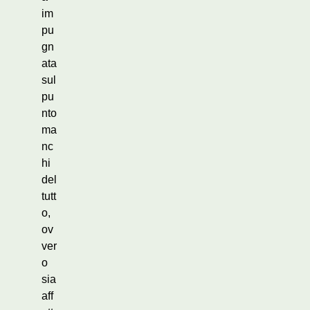
im
pu
gn
ata
sul
pu
nto
ma
nc
hi
del
tutt
o,
ov
ver
o
sia
aff