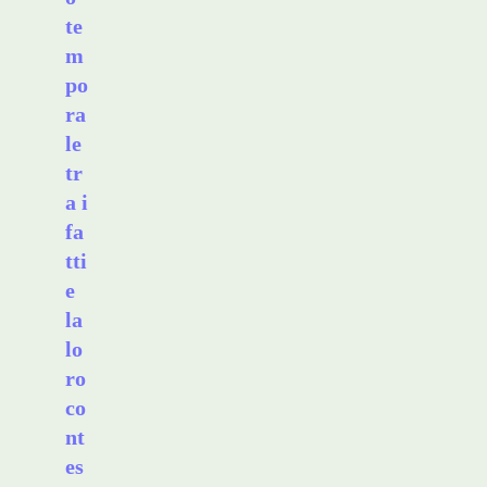
te
m
po
ra
le
tr
a i
fa
tti
e
la
lo
ro
co
nt
es