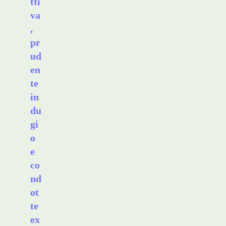
tti
va
,
pr
ud
en
te
in
du
gi
o
e
co
nd
ot
te
ex