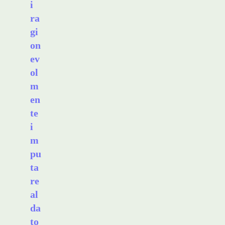
i
ra
gi
on
ev
ol
m
en
te
i
m
pu
ta
re
al
da
to