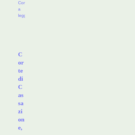
Continua
a
leggere
C
or
te
di
C
as
sa
zi
on
e,