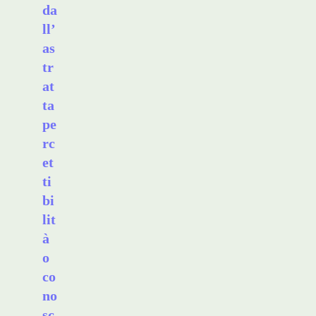
da
ll’
as
tr
at
ta
pe
rc
et
ti
bi
lit
à
o
co
no
sc