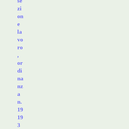
se
zi
on
e
la
vo
ro
,
or
di
na
nz
a
n.
19
19
3