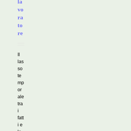
la
vo
ra
to
re
Il
las
so
te
mp
or
ale
tra
i
fatt
i e