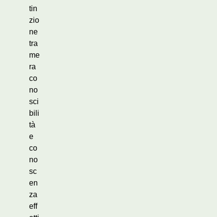
tin
zio
ne
tra
me
ra
co
no
sci
bili
tà
e
co
no
sc
en
za
eff