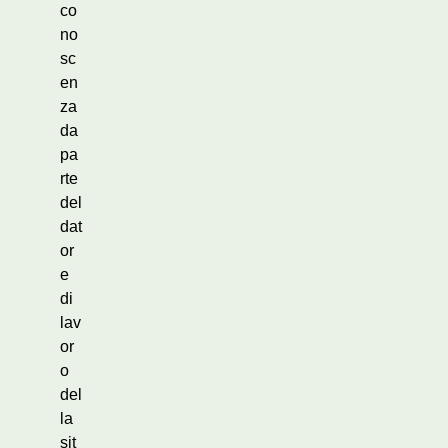
co
no
sc
en
za
da
pa
rte
del
dat
or
e
di
lav
or
o
del
la
sit