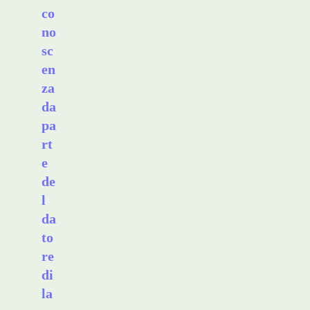
co
no
sc
en
za
da
pa
rt
e
de
l
da
to
re
di
la