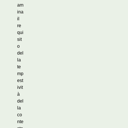
am
ina
il
re
qui
sit
o
del
la
te
mp
est
ivit
à
del
la
co
nte