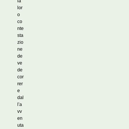
la
lor
o
co
nte
sta
zio
ne
de
ve
de
cor
rer
e
dal
l'a
vv
en
uta