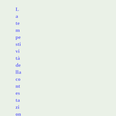
L
a
te
m
pe
sti
vi
tà
de
lla
co
nt
es
ta
zi
on