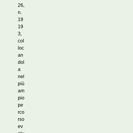
26,
n.
19
19
3,
col
loc
an
dol
a
nel
più
am
pio
pe
rco
rso
ev