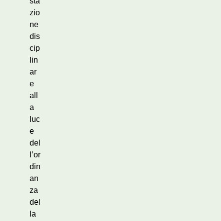
sta
zio
ne
dis
cip
lin
ar
e
all
a
luc
e
del
l’or
din
an
za
del
la