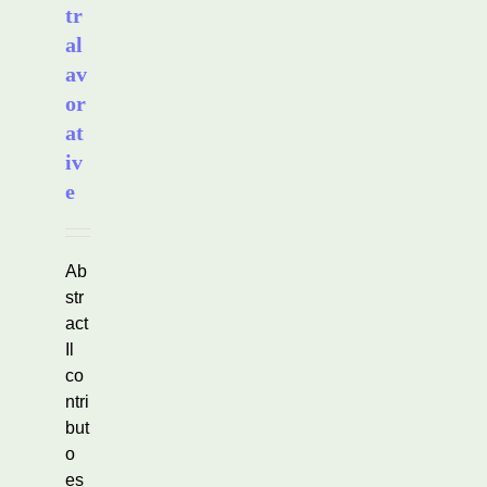
tr
al
av
or
at
iv
e
Ab
str
act
Il
co
ntri
but
o
es