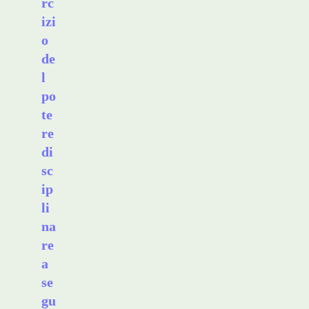
rc
izi
o
de
l
po
te
re
di
sc
ip
li
na
re
a
se
gu