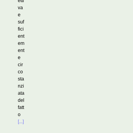
etti
va
e
suf
fici
ent
em
ent
e
cir
co
sta
nzi
ata
del
fatt
o
[...]