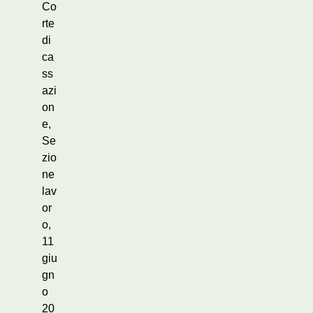
Co
rte
di
ca
ss
azi
on
e,
Se
zio
ne
lav
or
o,
11
giu
gn
o
20