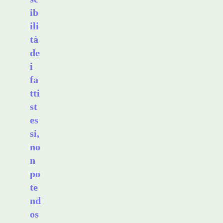
ib
ili
tà
de
i
fa
tti
st
es
si,
no
n
po
te
nd
os