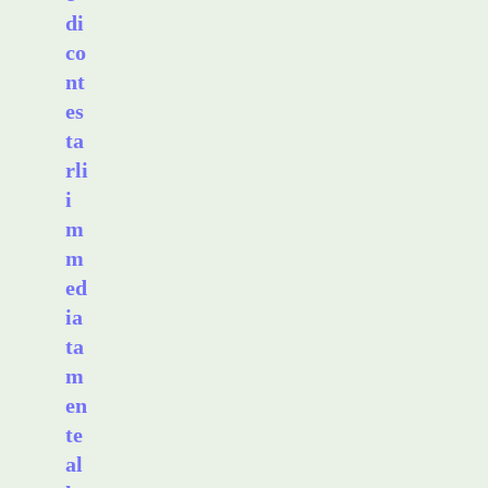
di
co
nt
es
ta
rli
i
m
m
ed
ia
ta
m
en
te
al