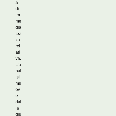
a
di
im
me
dia
tez
za
rel
ati
va.
L’a
nal
isi
mu
ov
e
dal
la
dis