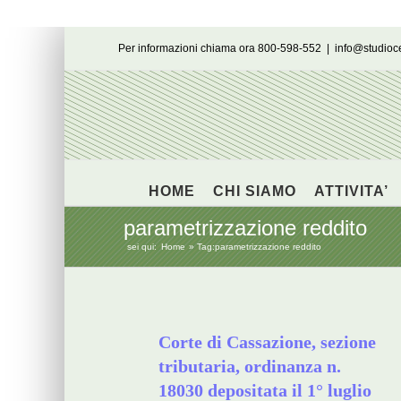
Salta
Per informazioni chiama ora 800-598-552
|
info@studio
al
contenuto
HOME
CHI SIAMO
ATTIVITA’
parametrizzazione reddito
sei qui:
Home
Tag:
parametrizzazione reddito
Corte di Cassazione, sezione
tributaria, ordinanza n.
18030 depositata il 1° luglio