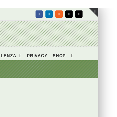
Facebook
LinkedIn
Rss
X
Email
Toggle
area
barra
scorrevol
ULENZA
PRIVACY
SHOP