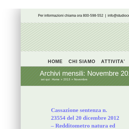
Salta
Per informazioni chiama ora 800-598-552
|
info@studio
al
contenuto
HOME
CHI SIAMO
ATTIVITA’
Archivi mensili:
Novembre 20
sei qui:
Home
2013
Novembre
Cassazione sentenza n.
23554 del 20 dicembre 2012
– Redditometro natura ed