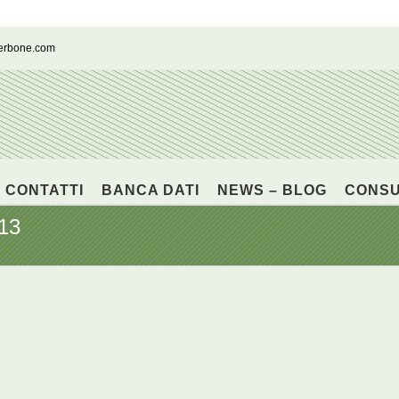
cerbone.com
CONTATTI
BANCA DATI
NEWS – BLOG
CONS
13