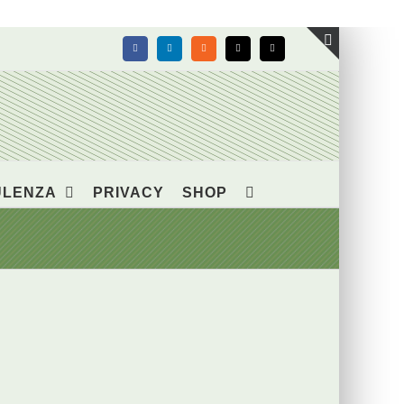
Facebook
LinkedIn
Rss
X
Email
Toggle
area
barra
scorrevol
ULENZA
PRIVACY
SHOP